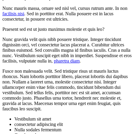
Nunc mauris massa, ornare sed nisl vel, cursus rutrum ante. In non
facilisis nisi
. Sed in porttitor erat. Nulla posuere est in lacus
consectetur, in posuere est ultricies.
Praesent sed est ut justo maximus molestie et quis leo?
Nunc gravida velit quis nibh posuere tristique. Integer tincidunt
dignissim orci, vel consectetur lacus placerat a. Curabitur ultrices
finibus euismod. Sed convallis magna id finibus iaculis. Cras a nulla
nunc. Vestibulum suscipit eget nibh in imperdiet. Suspendisse et eros
facilisis, vulputate nulla in,
pharetra diam
.
Fusce non malesuada velit. Sed tristique risus ut mauris luctus
rhoncus. Nam lobortis porttitor libero, placerat lobortis dui dapibus
non. Nullam a laoreet urna, molestie consectetur nisi. Integer
ullamcorper enim vitae felis commodo, tincidunt bibendum dui
vestibulum. Sed tellus felis, porttitor nec est sit amet, accumsan
commodo justo. Phasellus urna tortor, hendrerit nec molestie et,
gravida at lacus. Maecenas tempor urna eget enim feugiat, quis
faucibus leo suscipit.
Vestibulum sit amet
consectetur adipiscing elit
Nulla sodales fermentum