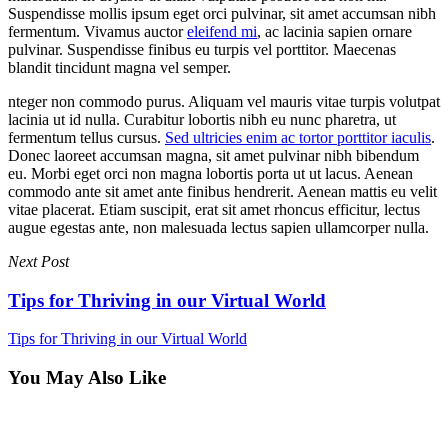
Suspendisse mollis ipsum eget orci pulvinar, sit amet accumsan nibh
fermentum. Vivamus auctor
eleifend mi
, ac lacinia sapien ornare
pulvinar. Suspendisse finibus eu turpis vel porttitor. Maecenas
blandit tincidunt magna vel semper.
nteger non commodo purus. Aliquam vel mauris vitae turpis volutpat
lacinia ut id nulla. Curabitur lobortis nibh eu nunc pharetra, ut
fermentum tellus cursus.
Sed ultricies enim ac tortor porttitor iaculis
.
Donec laoreet accumsan magna, sit amet pulvinar nibh bibendum
eu. Morbi eget orci non magna lobortis porta ut ut lacus. Aenean
commodo ante sit amet ante finibus hendrerit. Aenean mattis eu velit
vitae placerat. Etiam suscipit, erat sit amet rhoncus efficitur, lectus
augue egestas ante, non malesuada lectus sapien ullamcorper nulla.
Next Post
Tips for Thriving in our Virtual World
Tips for Thriving in our Virtual World
You May Also Like