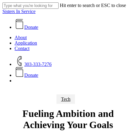
Skip
Hit enter to search or ESC to close
to
Close
Sisters In Service
main
Search
content
Donate
search
Menu
About
Application
Contact
303-333-7276
D
o
n
a
t
e
search
Tech
Fueling Ambition and
Achieving Your Goals